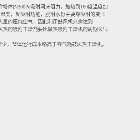
体的300Pa吸附河床阻力，加热到160度温度加
对湿度，反吸附功能，脱附水份主要靠吸附的变压
大量的压缩空气，因此利用鼓风机只需达到
鼓风热的吸附干燥剂要比微热吸附干燥机的周期长很
资少，整体运行成本略高于零气耗鼓风热干燥机。