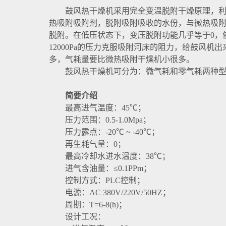
鼓风热干燥机采用完全变温脱附干燥原理，利用鼓
热吸附吸附剂，脱附吸附吸收的水份，与微热吸
脱附。在低压状态下，变压脱附功能几乎等于0，
12000Pa的压力克服吸附河床的阻力，给鼓风
多，气耗量要比微热吸附干燥机小很多。
鼓风热干燥机可分为：微气耗和零气耗两种型
简要介绍
最高进气温度：45℃；
压力范围：0.5-1.0Mpa；
压力露点：-20℃ ~ -40℃；
再生耗气量：0；
最高冷却水进水温度：38℃；
进气含油量：≤0.1PPm；
控制方式：PLC控制；
电源：AC 380V/220V/50HZ；
周期：T=6-8(h)；
设计工况：