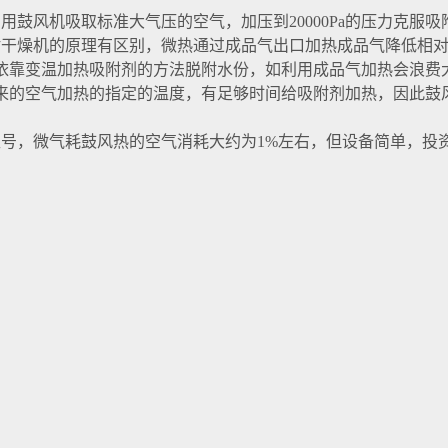
风机吸取标准大气压的空气，加压到20000Pa的压力克服吸附塔
附干燥机的原理有区别，微热通过成品气出口加热成品气降低相
依靠变温加热吸附剂的方法脱附水份，如利用成品气加热会浪费
机出来的空气加热的指定的温度，有足够时间给吸附剂加热，因此
号，微气耗鼓风热的空气消耗大约为1%左右，但设备简单，投