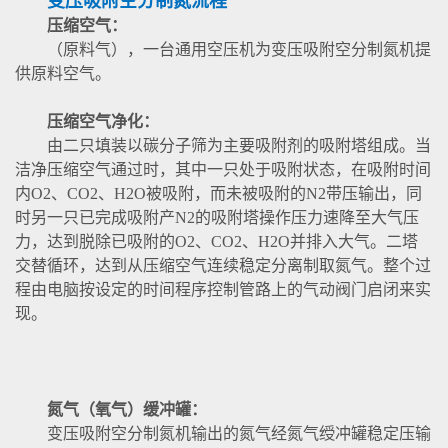
变压吸附空分制氮流程
压缩空气：
（原料气），一台通用空压机为变压吸附空分制氮机提
供原料空气。
压缩空气净化：
由二只填装以碳分子筛为主要吸附剂的吸附塔组成。当
洁净压缩空气通过时，其中一只处于吸附状态，在吸附时间
内O2、CO2、H2O被吸附，而未被吸附的N2带压输出，同
时另一只已完成吸附产N2的吸附塔操作压力速降至大气压
力，达到脱除已吸附的O2、CO2、H2O并排入大气。二塔
交替循环，达到从压缩空气连续稳定分离制取氮气。整个过
程由电脑按设定的时间程序控制管路上的气动阀门启闭来实
现。
氮气（氧气）缓冲罐：
变压吸附空分制氮机输出的氮气经氮气绶冲罐稳定压输