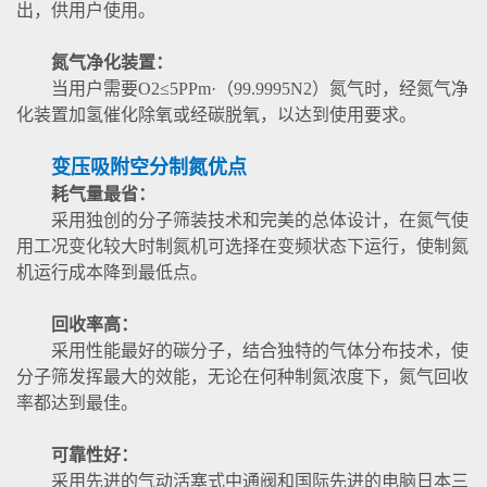
出，供用户使用。
氮气净化装置：
当用户需要O2≤5PPm·（99.9995N2）氮气时，经氮气净
化装置加氢催化除氧或经碳脱氧，以达到使用要求。
变压吸附空分制氮优点
耗气量最省：
采用独创的分子筛装技术和完美的总体设计，在氮气使
用工况变化较大时制氮机可选择在变频状态下运行，使制氮
机运行成本降到最低点。
回收率高：
采用性能最好的碳分子，结合独特的气体分布技术，使
分子筛发挥最大的效能，无论在何种制氮浓度下，氮气回收
率都达到最佳。
可靠性好：
采用先进的气动活塞式中通阀和国际先进的电脑日本三