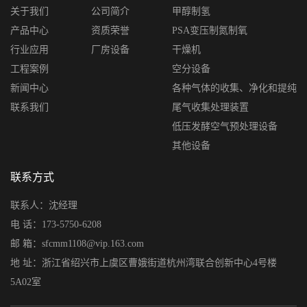
关于我们
公司简介
甲醇制氢
产品中心
资质荣誉
PSA变压制氮制氧
行业应用
厂房设备
干燥机
工程案例
空分设备
新闻中心
各种气体的收集、净化和提纯
联系我们
尾气收集处理装置
低压发酵空气预处理设备
其他设备
联系方式
联系人：沈经理
电 话：173-5750-6208
邮 箱：sfcmm1108@vip.163.com
地 址：浙江省绍兴市上虞区曹娥街道杭州湾联合创新中心4号楼
5A02室