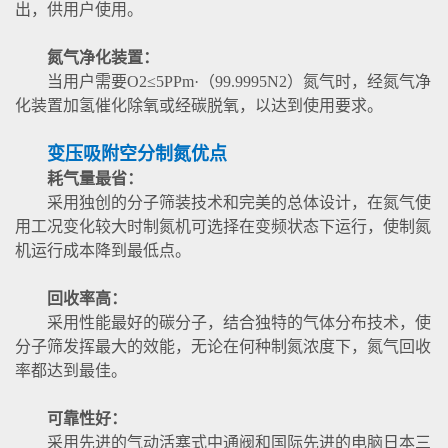
出，供用户使用。
氮气净化装置：
当用户需要O2≤5PPm·（99.9995N2）氮气时，经氮气净
化装置加氢催化除氧或经碳脱氧，以达到使用要求。
变压吸附空分制氮优点
耗气量最省：
采用独创的分子筛装技术和完美的总体设计，在氮气使
用工况变化较大时制氮机可选择在变频状态下运行，使制氮
机运行成本降到最低点。
回收率高：
采用性能最好的碳分子，结合独特的气体分布技术，使
分子筛发挥最大的效能，无论在何种制氮浓度下，氮气回收
率都达到最佳。
可靠性好：
采用先进的气动活塞式中通阀和国际先进的电脑日本三