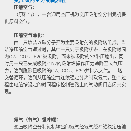
变压吸附空分制氮流程
压缩空气：
（原料气），一台通用空压机为变压吸附空分制氮机提
供原料空气。
压缩空气净化：
由二只填装以碳分子筛为主要吸附剂的吸附塔组成。当
洁净压缩空气通过时，其中一只处于吸附状态，在吸附时间
内O2、CO2、H2O被吸附，而未被吸附的N2带压输出，同
时另一只已完成吸附产N2的吸附塔操作压力速降至大气压
力，达到脱除已吸附的O2、CO2、H2O并排入大气。二塔
交替循环，达到从压缩空气连续稳定分离制取氮气。整个过
程由电脑按设定的时间程序控制管路上的气动阀门启闭来实
现。
氮气（氧气）缓冲罐：
变压吸附空分制氮机输出的氮气经氮气绶冲罐稳定压输