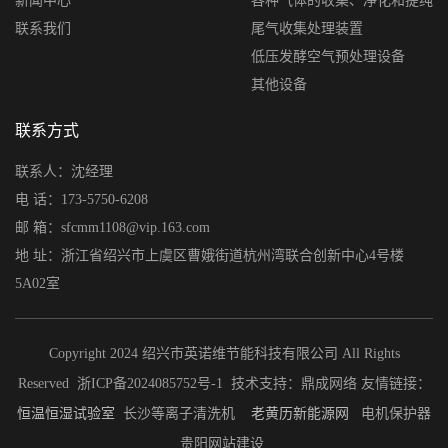
新闻中心
各种气体的收集、净化和提纯
联系我们
尾气收集处理装置
低压发酵空气预处理设备
其他设备
联系方式
联系人：沈经理
电 话：173-5750-6208
邮 箱：sfcmm1108@vip.163.com
地 址：浙江省绍兴市上虞区曹娥街道杭州湾联合创新中心4号楼
5A02室
Copyright 2024 绍兴市英诺维节能科技有限公司 All Rights
Reserved
浙ICP备2024085752号-1
技术支持：
鼎成网络
友情链接：
恒温恒湿试验室
长沙等离子清洗机
老黄历
新能源网
电机保护器
贵阳网站建设