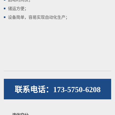
储运方便；
设备简单，容易实现自动化生产；
联系电话：173-5750-6208