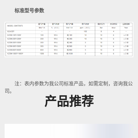
标准型号参数
注：表内参数为我公司标准产品，如需定制，咨询我公
司。
产品推荐