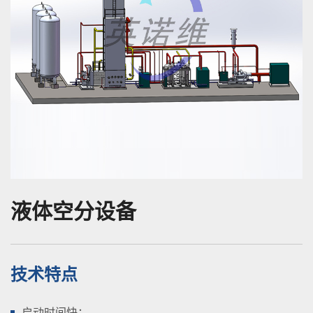
液体空分设备
技术特点
启动时间快；