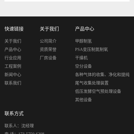
快速链接
关于我们
产品中心
关于我们
公司简介
甲醇制氢
产品中心
资质荣誉
PSA变压制氮制氧
行业应用
厂房设备
干燥机
工程案例
空分设备
新闻中心
各种气体的收集、净化和提纯
联系我们
尾气收集处理装置
低压发酵空气预处理设备
其他设备
联系方式
联系人：沈经理