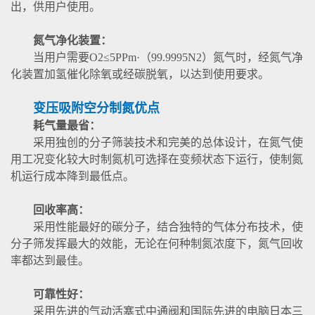
出，供用户使用。
氮气净化装置：
当用户需要O2≤5PPm·（99.9995N2）氮气时，经氮气净
化装置加氢催化除氧或经碳脱氧，以达到使用要求。
变压吸附空分制氮优点
耗气量最省：
采用独创的分子筛装技术和完美的总体设计，在氮气使
用工况变化较大时制氮机可选择在变频状态下运行，使制氮
机运行成本降到最低点。
回收率高：
采用性能最好的碳分子，结合独特的气体分布技术，使
分子筛发挥最大的效能，无论在何种制氮浓度下，氮气回收
率都达到最佳。
可靠性好：
采用先进的气动活塞式中通阀和国际先进的电脑日本三