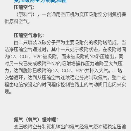
变压吸附空分制氮流程
压缩空气：
（原料气），一台通用空压机为变压吸附空分制氮机提
供原料空气。
压缩空气净化：
由二只填装以碳分子筛为主要吸附剂的吸附塔组成。当
洁净压缩空气通过时，其中一只处于吸附状态，在吸附时间
内O2、CO2、H2O被吸附，而未被吸附的N2带压输出，同
时另一只已完成吸附产N2的吸附塔操作压力速降至大气压
力，达到脱除已吸附的O2、CO2、H2O并排入大气。二塔
交替循环，达到从压缩空气连续稳定分离制取氮气。整个过
程由电脑按设定的时间程序控制管路上的气动阀门启闭来实
现。
氮气（氧气）缓冲罐：
变压吸附空分制氮机输出的氮气经氮气绶冲罐稳定压输