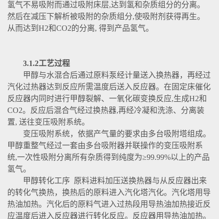
氢气不易吸附而通过吸附床层,达到氢和杂质组分的分离。
然后在减压下解析被吸附的杂质组分,使吸附剂获得再生。
从而达到H2和CO2的分离, 得到产品氢气。
3.1.2工艺过程
甲醇与水混合后通过原料泵经计量送入换热器，再经过
汽化过热器达到反应所需温度后送入反应器。在固定床催化
反应器内同时进行甲醇裂解、一氧化碳变换反应,生成H2和
CO2。反应后混合气经过换热器,再经冷凝和洗涤、分离装
置, 送往变压吸附系统。
变压吸附系统，依据产气量的要求由多台吸附塔组成。
甲醇重整气经过一套由多台吸附器并联操作的变压吸附系
统,一次性吸附分离所有杂质得到纯度为≥99.99%以上的产品
氢气。
甲醇转化工序 原料进料加压送换热器与从反应器出来
的转化气换热，换热后的原料进入汽化塔汽化。汽化塔用导
热油加热。汽化后的原料气进入过热段用导热油加热接近反
应温度后进入反应器进行转化反应。反应器用导热油加热。