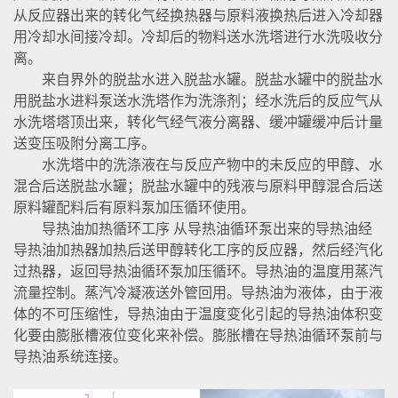
从反应器出来的转化气经换热器与原料液换热后进入冷却器
用冷却水间接冷却。冷却后的物料送水洗塔进行水洗吸收分
离。
来自界外的脱盐水进入脱盐水罐。脱盐水罐中的脱盐水
用脱盐水进料泵送水洗塔作为洗涤剂；经水洗后的反应气从
水洗塔塔顶出来，转化气经气液分离器、缓冲罐缓冲后计量
送变压吸附分离工序。
水洗塔中的洗涤液在与反应产物中的未反应的甲醇、水
混合后送脱盐水罐；脱盐水罐中的残液与原料甲醇混合后送
原料罐配料后有原料泵加压循环使用。
导热油加热循环工序 从导热油循环泵出来的导热油经
导热油加热器加热后送甲醇转化工序的反应器，然后经汽化
过热器，返回导热油循环泵加压循环。导热油的温度用蒸汽
流量控制。蒸汽冷凝液送外管回用。导热油为液体，由于液
体的不可压缩性，导热油由于温度变化引起的导热油体积变
化要由膨胀槽液位变化来补偿。膨胀槽在导热油循环泵前与
导热油系统连接。