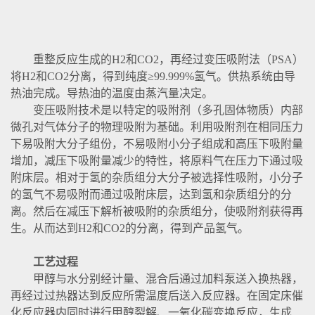
重整反应生成的H2和CO2，再经过变压吸附法（PSA）
将H2和CO2分离，得到纯度≥99.999%氢气。供热系统由导
热油完成。导热油的温度由蒸汽量决定。
变压吸附技术是以特定的吸附剂（多孔固体物质）内部
微孔对气体分子的物理吸附为基础。利用吸附剂在相同压力
下易吸附大分子组份，不易吸附小分子组成和高压下吸附量
增加，减压下吸附量减少的特性，将原料气在压力下通过吸
附床层。相对于氢的杂质组分大分子被选择性吸附，小分子
的氢气不易吸附而通过吸附床层，达到氢和杂质组分的分
离。然后在减压下解析被吸附的杂质组分，使吸附剂获得再
生。从而达到H2和CO2的分离，得到产品氢气。
工艺过程
甲醇与水分别经计量、混合后通过加料泵送入换热器，
再经过过热器达到反应所需温度后送入反应器。在固定床催
化反应器内同时进行甲醇裂解、一氧化碳变换反应，生成