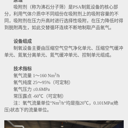
原理
吸附剂（称为沸石分子筛）是PSA制氮设备的核心部
分，利用气体介质中不同组份在吸附剂上的吸附容量的不
同，吸附剂在压力升高时进行选择性吸附，在压力降低时得
到脱附再生，如此交替循环连续不断地制取产品氧气。
设备组成
制氧设备主要由压缩空气空气净化单元、压缩空气缓冲
单元、氮氧分离单元、氮气缓冲单元、控制单元组成。
技术指标
3
氧气流量 1～160 Nm
/h
氧气纯度 25～95%（可定制）
氧气压力 ≤0.6MPa
常压露点 -60℃（可定制）
3
注：氧气流量单位“Nm
/h“均是指20℃，0.101MPa(绝
压)状态下的流量单位。