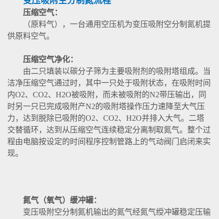
变压吸附空分制氮流程
压缩空气：
（原料气），一台通用空压机为变压吸附空分制氮机提
供原料空气。
压缩空气净化：
由二只填装以碳分子筛为主要吸附剂的吸附塔组成。当
洁净压缩空气通过时，其中一只处于吸附状态，在吸附时间
内O2、CO2、H2O被吸附，而未被吸附的N2带压输出，同
时另一只已完成吸附产N2的吸附塔操作压力速降至大气压
力，达到脱除已吸附的O2、CO2、H2O并排入大气。二塔
交替循环，达到从压缩空气连续稳定分离制取氮气。整个过
程由电脑按设定的时间程序控制管路上的气动阀门启闭来实
现。
氮气（氧气）缓冲罐：
变压吸附空分制氮机输出的氮气经氮气绶冲罐稳定压输