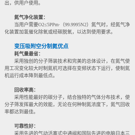
出，供用户使用。
氮气净化装置：
当用户需要O2≤5PPm·（99.9995N2）氮气时，经氮气净
化装置加氢催化除氧或经碳脱氧，以达到使用要求。
变压吸附空分制氮优点
耗气量最省：
采用独创的分子筛装技术和完美的总体设计，在氮气使
用工况变化较大时制氮机可选择在变频状态下运行，使制氮
机运行成本降到最低点。
回收率高：
采用性能最好的碳分子，结合独特的气体分布技术，使
分子筛发挥最大的效能，无论在何种制氮浓度下，氮气回收
率都达到最佳。
可靠性好：
采用先进的气动活塞式中通阀和国际先进的电脑日本三