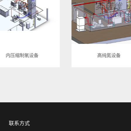
高纯氮设备
H2/CH4/VOC尾气干
联系方式