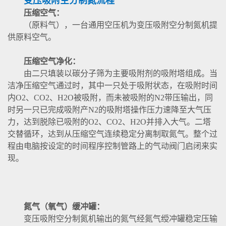
变压吸附空分制氮流程
压缩空气：
（原料气），一台通用空压机为变压吸附空分制氮机提
供原料空气。
压缩空气净化：
由二只填装以碳分子筛为主要吸附剂的吸附塔组成。当
洁净压缩空气通过时，其中一只处于吸附状态，在吸附时间
内O2、CO2、H2O被吸附，而未被吸附的N2带压输出，同
时另一只已完成吸附产N2的吸附塔操作压力速降至大气压
力，达到脱除已吸附的O2、CO2、H2O并排入大气。二塔
交替循环，达到从压缩空气连续稳定分离制取氮气。整个过
程由电脑按设定的时间程序控制管路上的气动阀门启闭来实
现。
氮气（氧气）缓冲罐：
变压吸附空分制氮机输出的氮气经氮气绶冲罐稳定压输