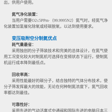
出，供用户使用。
氮气净化装置：
当用户需要O2≤5PPm·（99.9995N2）氮气时，经氮气净
化装置加氢催化除氧或经碳脱氧，以达到使用要求。
变压吸附空分制氮优点
耗气量最省：
采用独创的分子筛装技术和完美的总体设计，在氮气使
用工况变化较大时制氮机可选择在变频状态下运行，使制氮
机运行成本降到最低点。
回收率高：
采用性能最好的碳分子，结合独特的气体分布技术，使
分子筛发挥最大的效能，无论在何种制氮浓度下，氮气回收
率都达到最佳。
可靠性好：
采用先进的气动活塞式中通阀和国际先进的电脑日本三