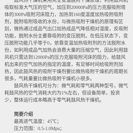
鼓风热干燥机采用完全变温脱附干燥原理，利用鼓风机
吸取标准大气压的空气，加压到20000Pa的压力克服吸附塔
体的300Pa吸附河床阻力，加热到160度温度加热吸附吸附
剂，脱附吸附吸收的水份，与微热吸附干燥机的原理有区
别，微热通过成品气出口加热成品气降低相对湿度，反吸附
功能，脱附水份主要靠吸附的变压脱附。在低压状态下，变
压脱附功能几乎等于0，依靠变温加热吸附剂的方法脱附水
份，如利用成品气加热会浪费大量的压缩空气，因此利用鼓
风机只需达到12000Pa的压力克服吸附河床的阻力，给鼓风
机出来的空气加热的指定的温度，有足够时间给吸附剂加
热，因此鼓风热的吸附干燥剂要比微热吸附干燥机的周期长
很多，气耗量要比微热吸附干燥机小很多。
鼓风热干燥机可分为：微气耗和零气耗两种型号，微气
耗鼓风热的空气消耗大约为1%左右，但设备简单，投资
少，整体运行成本略高于零气耗鼓风热干燥机。
简要介绍
最高进气温度：45℃；
压力范围：0.5-1.0Mpa；