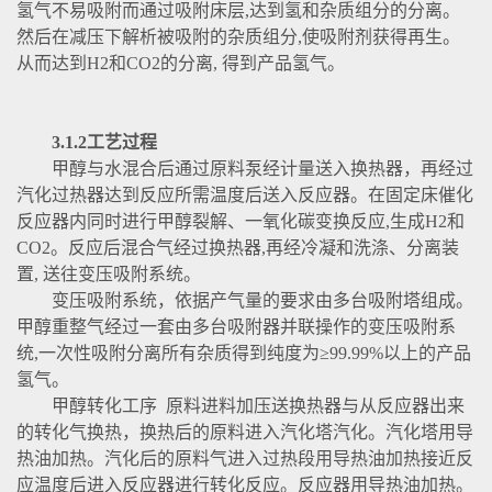
氢气不易吸附而通过吸附床层,达到氢和杂质组分的分离。
然后在减压下解析被吸附的杂质组分,使吸附剂获得再生。
从而达到H2和CO2的分离, 得到产品氢气。
3.1.2工艺过程
甲醇与水混合后通过原料泵经计量送入换热器，再经过
汽化过热器达到反应所需温度后送入反应器。在固定床催化
反应器内同时进行甲醇裂解、一氧化碳变换反应,生成H2和
CO2。反应后混合气经过换热器,再经冷凝和洗涤、分离装
置, 送往变压吸附系统。
变压吸附系统，依据产气量的要求由多台吸附塔组成。
甲醇重整气经过一套由多台吸附器并联操作的变压吸附系
统,一次性吸附分离所有杂质得到纯度为≥99.99%以上的产品
氢气。
甲醇转化工序 原料进料加压送换热器与从反应器出来
的转化气换热，换热后的原料进入汽化塔汽化。汽化塔用导
热油加热。汽化后的原料气进入过热段用导热油加热接近反
应温度后进入反应器进行转化反应。反应器用导热油加热。