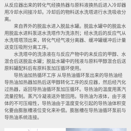
从反应器出来的转化气经换热器与原料液换热后进入冷却器
用冷却水间接冷却。冷却后的物料送水洗塔进行水洗吸收分
离。
来自界外的脱盐水进入脱盐水罐。脱盐水罐中的脱盐水
用脱盐水进料泵送水洗塔作为洗涤剂；经水洗后的反应气从
水洗塔塔顶出来，转化气经气液分离器、缓冲罐缓冲后计量
送变压吸附分离工序。
水洗塔中的洗涤液在与反应产物中的未反应的甲醇、水
混合后送脱盐水罐；脱盐水罐中的残液与原料甲醇混合后送
原料罐配料后有原料泵加压循环使用。
导热油加热循环工序 从导热油循环泵出来的导热油经
导热油加热器加热后送甲醇转化工序的反应器，然后经汽化
过热器，返回导热油循环泵加压循环。导热油的温度用蒸汽
流量控制。蒸汽冷凝液送外管回用。导热油为液体，由于液
体的不可压缩性，导热油由于温度变化引起的导热油体积变
化要由膨胀槽液位变化来补偿。膨胀槽在导热油循环泵前与
导热油系统连接。