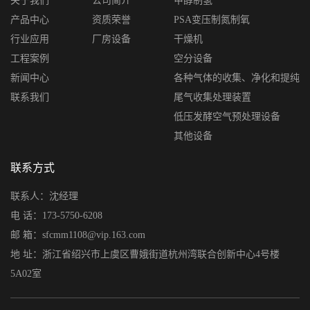
关于我们
公司简介
甲醇制氢
产品中心
资质荣誉
PSA变压制氮制氧
行业应用
厂房设备
干燥机
工程案例
空分设备
新闻中心
各种气体的收集、净化和提纯
联系我们
尾气收集处理装置
低压发酵空气预处理设备
其他设备
联系方式
联系人：沈经理
电 话：173-5750-6208
邮 箱：sfcmm1108@vip.163.com
地 址：浙江省绍兴市上虞区曹娥街道杭州湾联合创新中心4号楼
5A02室