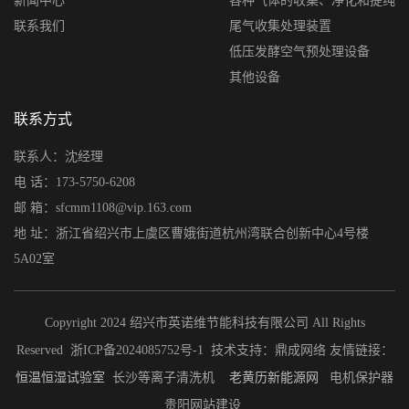
新闻中心
各种气体的收集、净化和提纯
联系我们
尾气收集处理装置
低压发酵空气预处理设备
其他设备
联系方式
联系人：沈经理
电 话：173-5750-6208
邮 箱：sfcmm1108@vip.163.com
地 址：浙江省绍兴市上虞区曹娥街道杭州湾联合创新中心4号楼
5A02室
Copyright 2024 绍兴市英诺维节能科技有限公司 All Rights
Reserved
浙ICP备2024085752号-1
技术支持：
鼎成网络
友情链接：
恒温恒湿试验室
长沙等离子清洗机
老黄历
新能源网
电机保护器
贵阳网站建设